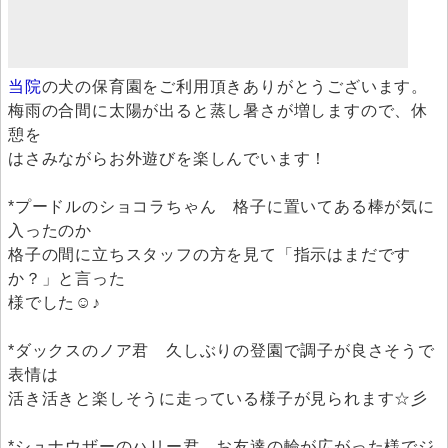
当院
の犬の保育園をご利用頂きありがとうございます。
梅雨の合間に太陽が出ると蒸し暑さが増しますので、休
憩を
はさみながらお外遊びを楽しんでいます！
*プードルのショコラちゃん 格子に置いてある棒が気に
入ったのか
格子の間に立ちスタッフの方を見て「指示はまだです
か？」と言った
様でした☺♪
*ダックスのノア君 久しぶりの登園で調子が良さそうで
表情は
活き活きと楽しそうに走っている様子が見られます☆彡
*シュナウザーのハリー君 お友達の輪が広がった様でジ