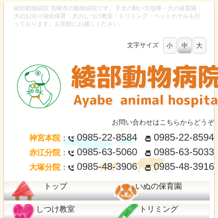
綾部動物病院
宮崎市の動物病院です。子犬の飼い方指導・犬の保育園・
犬のお泊り強化保育・犬のしつけ教室・トリミング・ペットホテルも行
っております。お気軽にお越しください。
文字サイズ
小
中
大
お問い合わせはこちらからどうぞ
0985-22-8584
0985-22-8594
神宮本院
：
0985-63-5060
0985-63-5033
赤江分院
：
0985-48-3906
0985-48-3916
大塚分院
：
トップ
いぬの保育園
しつけ教室
トリミング