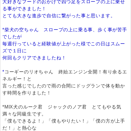
大好きなフードのおかげで四つ足をスロープの上に乗せ
る事ができました！
とても大きな進歩で自信に繋がった事と思います。
*柴犬の空ちゃん スロープの上に乗る事、歩く事が苦手
でしたが
毎週行っていると経験値が上がった様でこの日はスムー
ズで１日に
何回もクリアできましたね！
*
コーギーのリオちゃん 終始エンジン全開！有り余るエ
ネルギー！と
言った感じでしたので雨の合間にドッグランで体を動か
す時間を作りました！
*MIX犬のルーク君 ジャックのノア君 とてもやる気
満々な同級生です。
「僕もできるよ！」「僕もやりたい！」「僕の方が上手
だ！」と熱心な