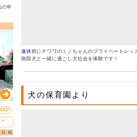
去の年
連休
前にチワワのミノちゃんのプライベートレッ
病院犬と一緒に過ごし犬社会を体験です！
犬の保育園より
MAP
ミン
日
祝