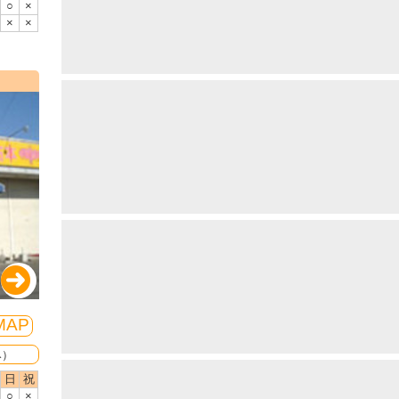
○
×
×
×
MAP
み）
日
祝
○
×