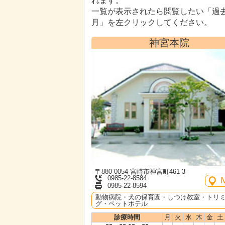
れます。
一覧が表示されたら閲覧したい「過
月」を左クリックしてください。
神宮本院
〒880-0054 宮崎市神宮町461-3
0985-22-8584
0985-22-8594
動物病院・犬の保育園・しつけ教室・トリ
グ・ペットホテル
診療時間
月
火
水
木
金
土