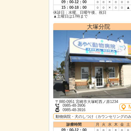
09：00-12：00
○
○
×
○
○
○
15：00-18：00
○
○
×
○
○
▲
休診日：水曜、日曜午後、祝日
▲土曜日は17時まで
大塚分院
〒880-0951 宮崎市大塚町西ノ原1234
0985-48-3906
0985-48-3916
動物病院・犬のしつけ（カウンセリングの
診療時間
月
火
水
木
金
土
09：00-12：00
○
○
○
×
○
○