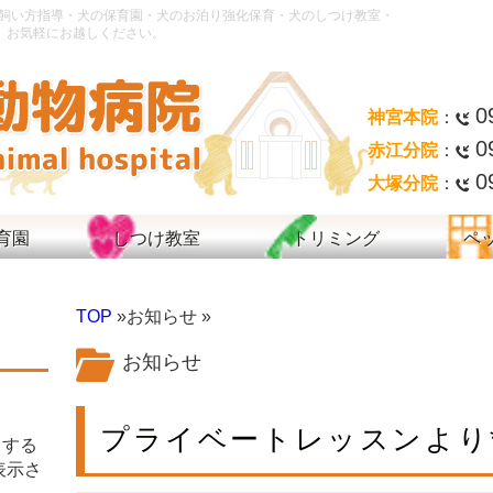
飼い方指導・犬の保育園・犬のお泊り強化保育・犬のしつけ教室・
。お気軽にお越しください。
0
神宮本院
：
0
赤江分院
：
0
大塚分院
：
育園
しつけ教室
トリミング
ペ
TOP
»お知らせ »
お知らせ
プライベートレッスンより
クする
表示さ