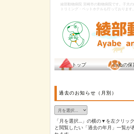
綾部動物病院
宮崎市の動物病院です。子犬の
トリミング・ペットホテルも行っております
トップ
いぬの保
過去のお知らせ（月別）
「月を選択...」の横の▼を左クリッ
と閲覧したい「過去の年月」一覧が