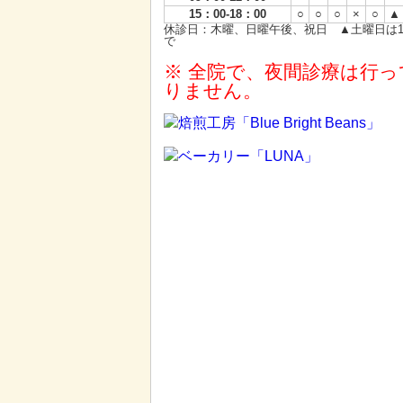
15：00-18：00
○
○
○
×
○
▲
休診日：木曜、日曜午後、祝日 ▲土曜日は1
で
※ 全院で、夜間診療は行っ
りません。