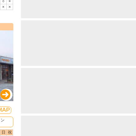
○
×
×
×
MAP
ミン
日
祝