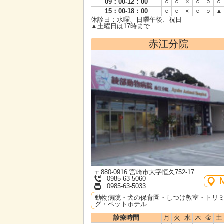
09：00-12：00
○
○
×
○
○
○
15：00-18：00
○
○
×
○
○
▲
休診日：水曜、日曜午後、祝日
▲土曜日は17時まで
赤江分院
〒880-0916 宮崎市大字恒久752-17
0985-63-5060
0985-63-5033
動物病院・犬の保育園・しつけ教室・トリ
グ・ペットホテル
診療時間
月
火
水
木
金
土