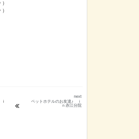
＾）
＾）
next
 ｉ
ペットホテルのお友達♪ ｉ
ｎ赤江分院