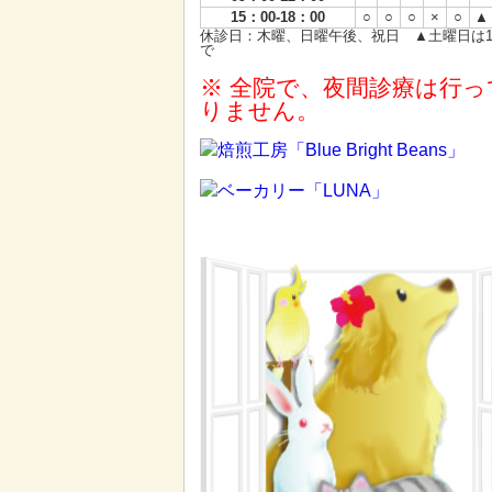
15：00-18：00
○
○
○
×
○
▲
休診日：木曜、日曜午後、祝日 ▲土曜日は1
で
※ 全院で、夜間診療は行っ
りません。