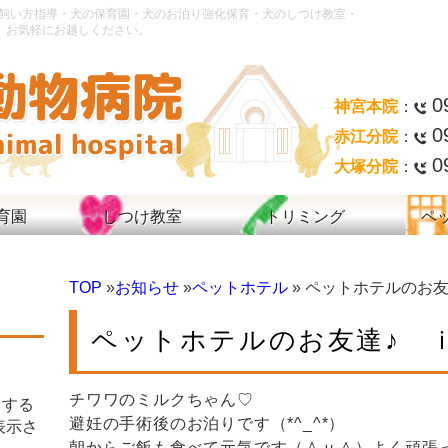
飼い方指導・犬の保育園・犬のお泊り強化保育・犬のしつけ教室・
。お気軽にお越しください。
0
神宮本院
：
0
赤江分院
：
0
大塚分院
：
育園
しつけ教室
トリミング
ペ
TOP
»
お知らせ
»
ペットホテル
» ペットホテルのお
ペットホテルのお友達♪ 
チワワのミルクちゃん♡
クする
避妊の手術後のお泊りです（*^_^*）
表示さ
朝からご飯も食べて元気です（＾ｕ＾）よく頑張