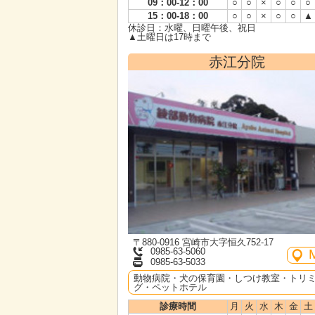
09：00-12：00
○
○
×
○
○
○
15：00-18：00
○
○
×
○
○
▲
休診日：水曜、日曜午後、祝日
▲土曜日は17時まで
赤江分院
〒880-0916 宮崎市大字恒久752-17
0985-63-5060
0985-63-5033
動物病院・犬の保育園・しつけ教室・トリ
グ・ペットホテル
診療時間
月
火
水
木
金
土