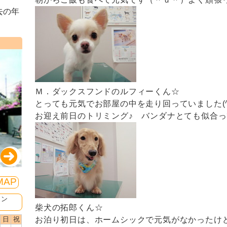
去の年
Ｍ．ダックスフンドのルフィーくん☆
とっても元気でお部屋の中を走り回っていました(^
お迎え前日のトリミング♪ バンダナとても似合ってる
MAP
ミン
柴犬の拓郎くん☆
日
祝
お泊り初日は、ホームシックで元気がなかったけ