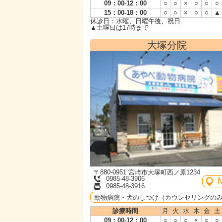
09：00-12：00
○
○
×
○
○
○
15：00-18：00
○
○
×
○
○
▲
休診日：水曜、日曜午後、祝日
▲土曜日は17時まで
大塚分院
〒880-0951 宮崎市大塚町西ノ原1234
0985-48-3906
0985-48-3916
動物病院・犬のしつけ（カウンセリングの
診療時間
月
火
水
木
金
土
09：00-12：00
○
○
○
×
○
○