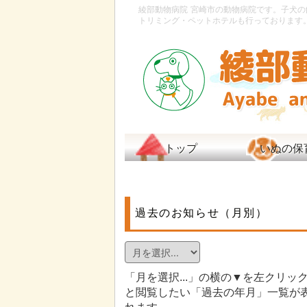
綾部動物病院
宮崎市の動物病院です。子犬の
トリミング・ペットホテルも行っております
トップ
いぬの保
過去のお知らせ（月別）
「月を選択...」の横の▼を左クリッ
と閲覧したい「過去の年月」一覧が