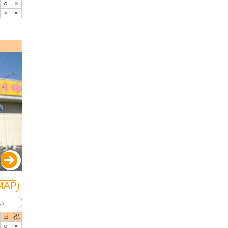
○
×
×
×
MAP
み）
日
祝
○
×