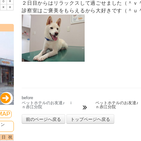
○
×
２日目からはリラックスして過ごせました（＾ｖ
×
×
診察室はご褒美をもらえるから大好きです（＾ｕ
before
ペットホテルのお友達♪ ｉ
ペットホテルのお友達♪
ｎ赤江分院
ｎ赤江分院
MAP
ミン
日
祝