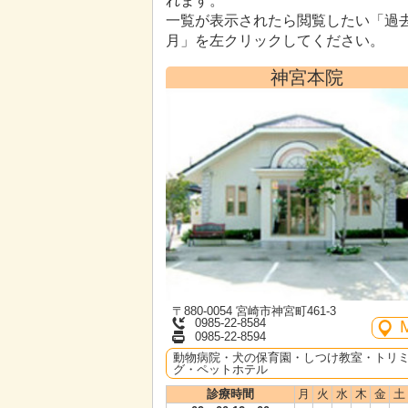
れます。
一覧が表示されたら閲覧したい「過
月」を左クリックしてください。
神宮本院
〒880-0054 宮崎市神宮町461-3
0985-22-8584
0985-22-8594
動物病院・犬の保育園・しつけ教室・トリ
グ・ペットホテル
診療時間
月
火
水
木
金
土