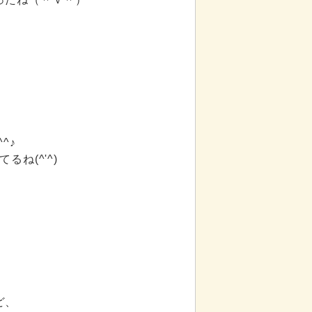
^♪
ね(^'^)
ど、