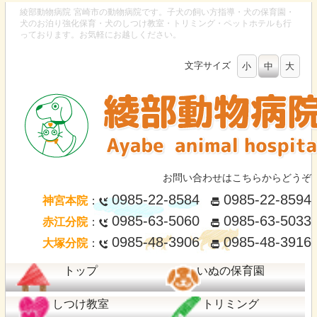
綾部動物病院
宮崎市の動物病院です。子犬の飼い方指導・犬の保育園・
犬のお泊り強化保育・犬のしつけ教室・トリミング・ペットホテルも行
っております。お気軽にお越しください。
文字サイズ
小
中
大
お問い合わせはこちらからどうぞ
0985-22-8584
0985-22-8594
神宮本院
：
0985-63-5060
0985-63-5033
赤江分院
：
0985-48-3906
0985-48-3916
大塚分院
：
トップ
いぬの保育園
しつけ教室
トリミング