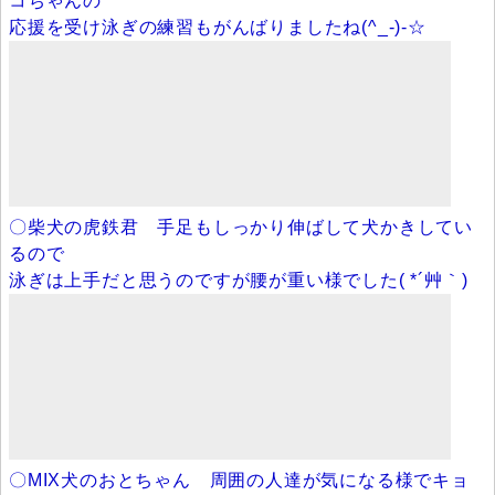
コちゃんの
応援を受け泳ぎの練習もがんばりましたね(^_-)-☆
〇柴犬の虎鉄君 手足もしっかり伸ばして犬かきしてい
るので
泳ぎは上手だと思うのですが腰が重い様でした( *´艸｀)
〇MIX犬のおとちゃん 周囲の人達が気になる様でキョ