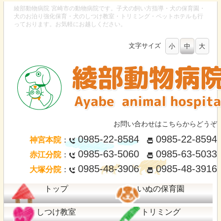
綾部動物病院
宮崎市の動物病院です。子犬の飼い方指導・犬の保育園・
犬のお泊り強化保育・犬のしつけ教室・トリミング・ペットホテルも行
っております。お気軽にお越しください。
文字サイズ
小
中
大
お問い合わせはこちらからどうぞ
0985-22-8584
0985-22-8594
神宮本院
：
0985-63-5060
0985-63-5033
赤江分院
：
0985-48-3906
0985-48-3916
大塚分院
：
トップ
いぬの保育園
しつけ教室
トリミング