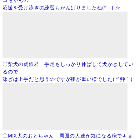
コちゃんの
応援を受け泳ぎの練習もがんばりましたね(^_-)-☆
〇柴犬の虎鉄君 手足もしっかり伸ばして犬かきしてい
るので
泳ぎは上手だと思うのですが腰が重い様でした( *´艸｀)
〇MIX犬のおとちゃん 周囲の人達が気になる様でキョ